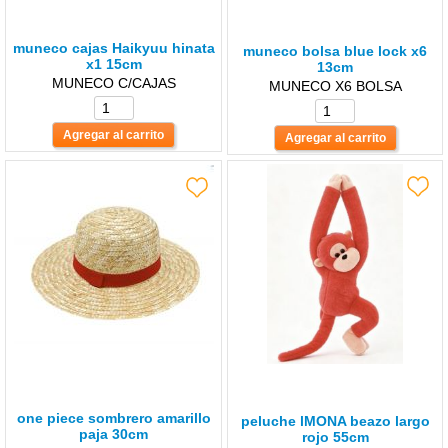
muneco cajas Haikyuu hinata
muneco bolsa blue lock x6
x1 15cm
13cm
MUNECO C/CAJAS
MUNECO X6 BOLSA
one piece sombrero amarillo
peluche lMONA beazo largo
paja 30cm
rojo 55cm