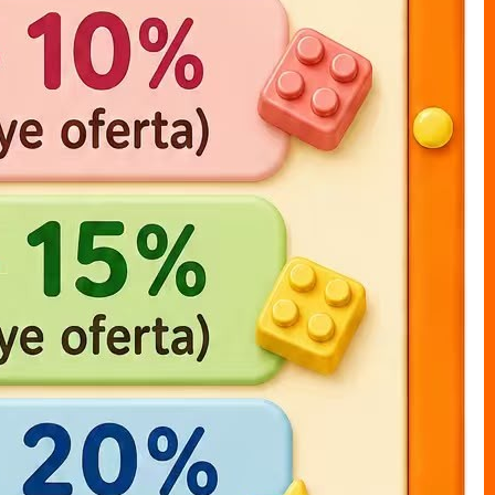
one piece LUFFY bolsa 17cm
muneco bolsal LUFFY x1
20cm
MUNECO S/CAJAS bolsa
MUNECO S/CAJAS bolsa