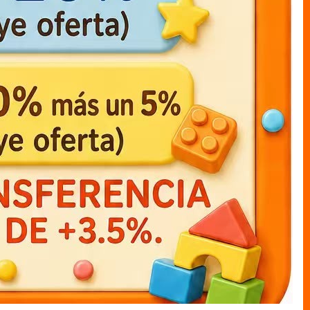
muneco cajas LUFFY c/capa
muneco cajas mi heroe
academia katsuki12cm
MUNECO C/CAJAS
MUNECO C/CAJAS