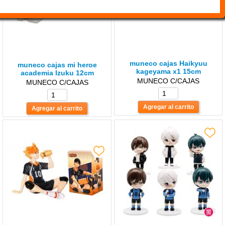
muneco cajas Haikyuu
muneco cajas mi heroe
kageyama x1 15cm
academia lzuku 12cm
MUNECO C/CAJAS
MUNECO C/CAJAS