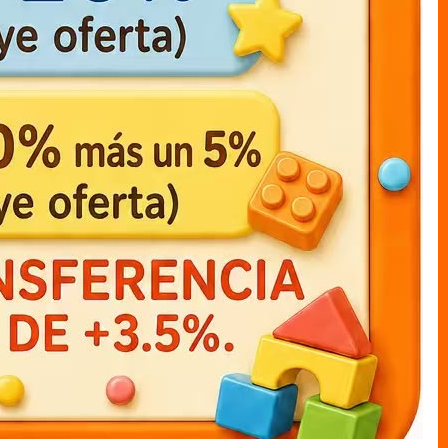
muneco cajas LUFFY c/capa
muneco cajas mi heroe
academia katsuki12cm
MUNECO C/CAJAS
MUNECO C/CAJAS