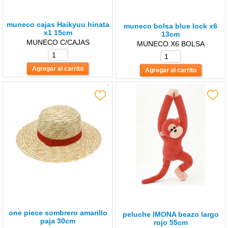
muneco cajas Haikyuu hinata
muneco bolsa blue lock x6
x1 15cm
13cm
MUNECO C/CAJAS
MUNECO X6 BOLSA
one piece sombrero amarillo
peluche lMONA beazo largo
paja 30cm
rojo 55cm