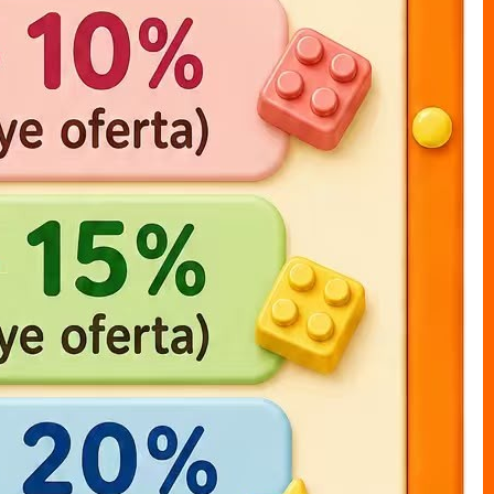
one piece LUFFY bolsa 17cm
muneco bolsal LUFFY x1
20cm
MUNECO S/CAJAS bolsa
MUNECO S/CAJAS bolsa