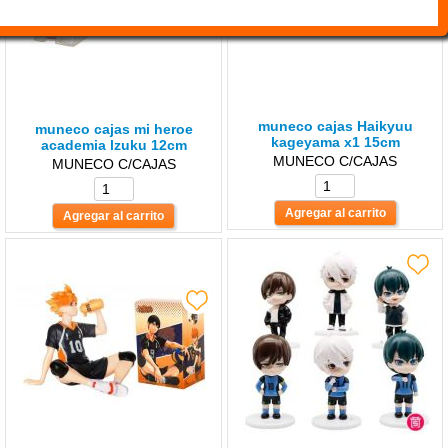
muneco cajas Haikyuu
muneco cajas mi heroe
kageyama x1 15cm
academia lzuku 12cm
MUNECO C/CAJAS
MUNECO C/CAJAS