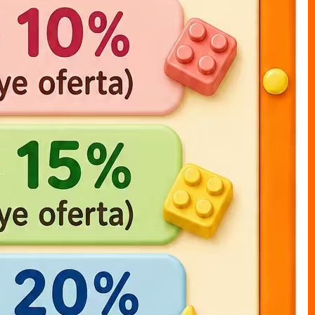
one piece LUFFY bolsa 17cm
muneco bolsal LUFFY x1
20cm
MUNECO S/CAJAS bolsa
MUNECO S/CAJAS bolsa