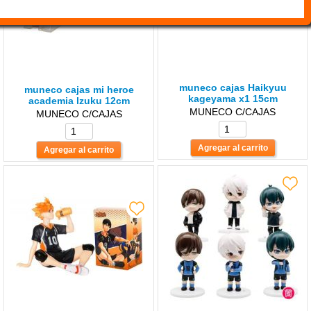
muneco cajas Haikyuu
muneco cajas mi heroe
kageyama x1 15cm
academia lzuku 12cm
MUNECO C/CAJAS
MUNECO C/CAJAS