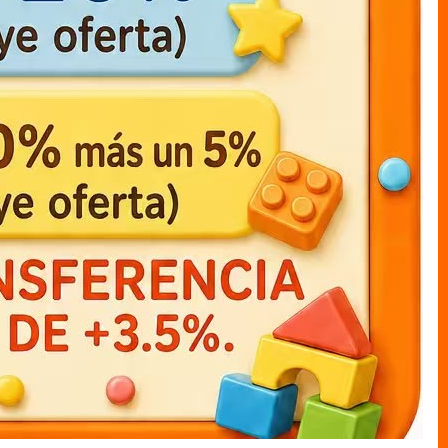
muneco cajas LUFFY c/capa
muneco cajas mi heroe
academia katsuki12cm
MUNECO C/CAJAS
MUNECO C/CAJAS