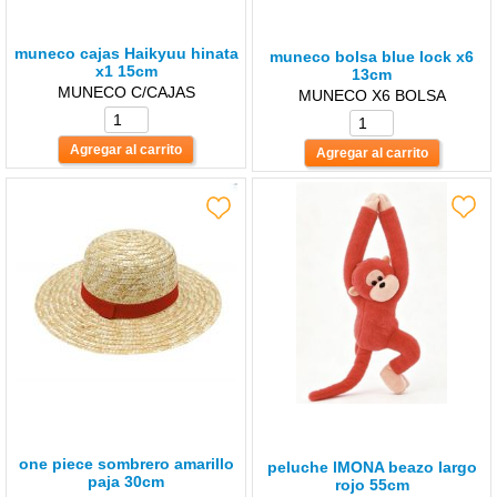
muneco cajas Haikyuu hinata
muneco bolsa blue lock x6
x1 15cm
13cm
MUNECO C/CAJAS
MUNECO X6 BOLSA
one piece sombrero amarillo
peluche lMONA beazo largo
paja 30cm
rojo 55cm