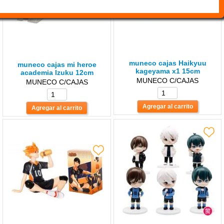
muneco cajas Haikyuu
muneco cajas mi heroe
kageyama x1 15cm
academia lzuku 12cm
MUNECO C/CAJAS
MUNECO C/CAJAS