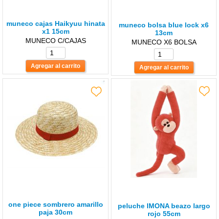
muneco cajas Haikyuu hinata
muneco bolsa blue lock x6
x1 15cm
13cm
MUNECO C/CAJAS
MUNECO X6 BOLSA
one piece sombrero amarillo
peluche lMONA beazo largo
paja 30cm
rojo 55cm