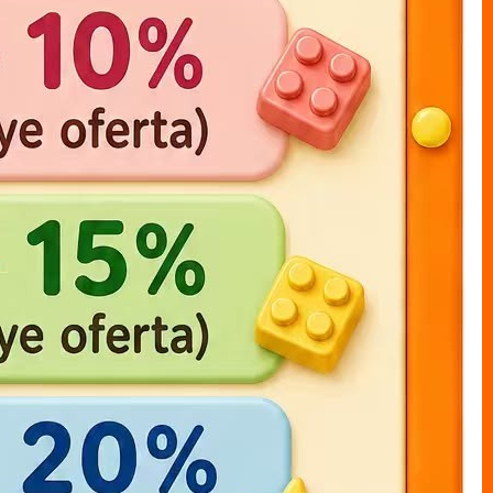
one piece LUFFY bolsa 17cm
muneco bolsal LUFFY x1
20cm
MUNECO S/CAJAS bolsa
MUNECO S/CAJAS bolsa