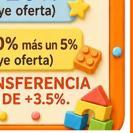
muneco cajas LUFFY c/capa
muneco cajas mi heroe
academia katsuki12cm
MUNECO C/CAJAS
MUNECO C/CAJAS