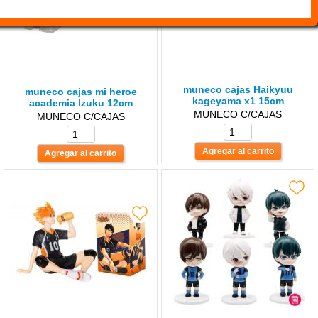
muneco cajas Haikyuu
muneco cajas mi heroe
kageyama x1 15cm
academia lzuku 12cm
MUNECO C/CAJAS
MUNECO C/CAJAS