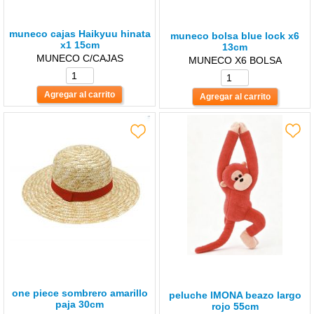
muneco cajas Haikyuu hinata
muneco bolsa blue lock x6
x1 15cm
13cm
MUNECO C/CAJAS
MUNECO X6 BOLSA
one piece sombrero amarillo
peluche lMONA beazo largo
paja 30cm
rojo 55cm