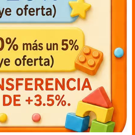
muneco cajas LUFFY c/capa
muneco cajas mi heroe
academia katsuki12cm
MUNECO C/CAJAS
MUNECO C/CAJAS