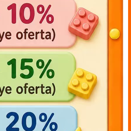
one piece LUFFY bolsa 17cm
muneco bolsal LUFFY x1
20cm
MUNECO S/CAJAS bolsa
MUNECO S/CAJAS bolsa