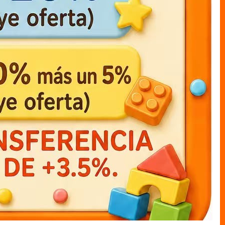
muneco cajas LUFFY c/capa
muneco cajas mi heroe
academia katsuki12cm
MUNECO C/CAJAS
MUNECO C/CAJAS