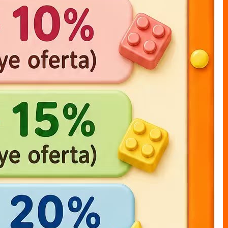
one piece LUFFY bolsa 17cm
muneco bolsal LUFFY x1
20cm
MUNECO S/CAJAS bolsa
MUNECO S/CAJAS bolsa