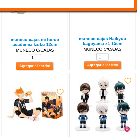
muneco cajas Haikyuu
muneco cajas mi heroe
kageyama x1 15cm
academia lzuku 12cm
MUNECO C/CAJAS
MUNECO C/CAJAS