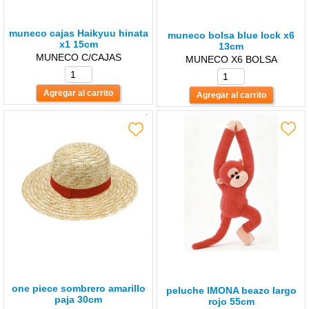
muneco cajas Haikyuu hinata
muneco bolsa blue lock x6
x1 15cm
13cm
MUNECO C/CAJAS
MUNECO X6 BOLSA
one piece sombrero amarillo
peluche lMONA beazo largo
paja 30cm
rojo 55cm