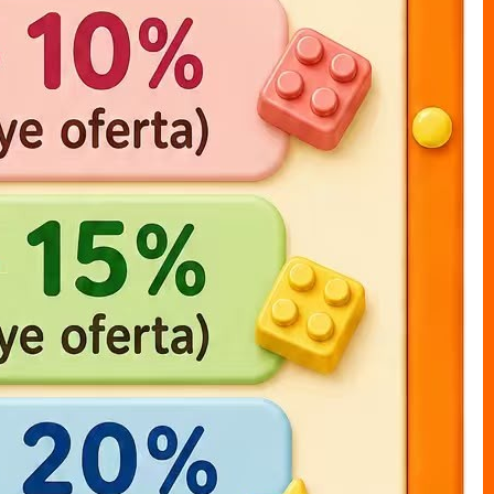
one piece LUFFY bolsa 17cm
muneco bolsal LUFFY x1
20cm
MUNECO S/CAJAS bolsa
MUNECO S/CAJAS bolsa