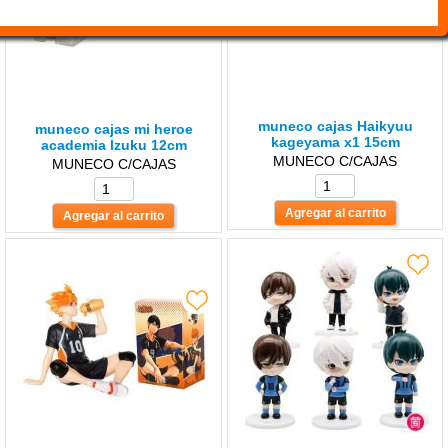
muneco cajas Haikyuu
muneco cajas mi heroe
kageyama x1 15cm
academia lzuku 12cm
MUNECO C/CAJAS
MUNECO C/CAJAS