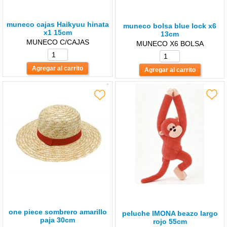
muneco cajas Haikyuu hinata
muneco bolsa blue lock x6
x1 15cm
13cm
MUNECO C/CAJAS
MUNECO X6 BOLSA
one piece sombrero amarillo
peluche lMONA beazo largo
paja 30cm
rojo 55cm