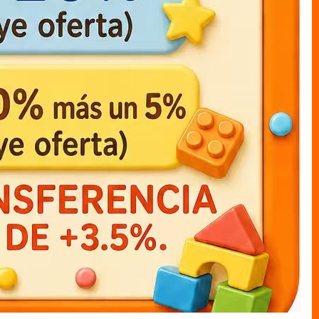
muneco cajas LUFFY c/capa
muneco cajas mi heroe
academia katsuki12cm
MUNECO C/CAJAS
MUNECO C/CAJAS