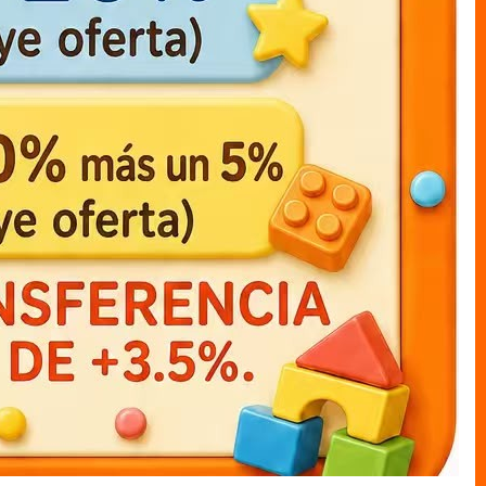
muneco cajas LUFFY c/capa
muneco cajas mi heroe
academia katsuki12cm
MUNECO C/CAJAS
MUNECO C/CAJAS