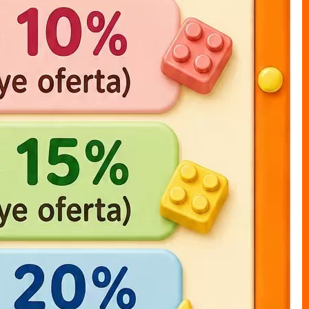
one piece LUFFY bolsa 17cm
muneco bolsal LUFFY x1
20cm
MUNECO S/CAJAS bolsa
MUNECO S/CAJAS bolsa