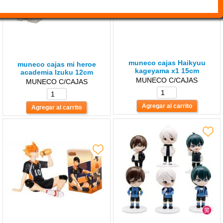
muneco cajas Haikyuu
muneco cajas mi heroe
kageyama x1 15cm
academia lzuku 12cm
MUNECO C/CAJAS
MUNECO C/CAJAS