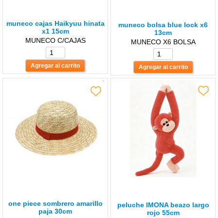
muneco cajas Haikyuu hinata
muneco bolsa blue lock x6
x1 15cm
13cm
MUNECO C/CAJAS
MUNECO X6 BOLSA
one piece sombrero amarillo
peluche lMONA beazo largo
paja 30cm
rojo 55cm