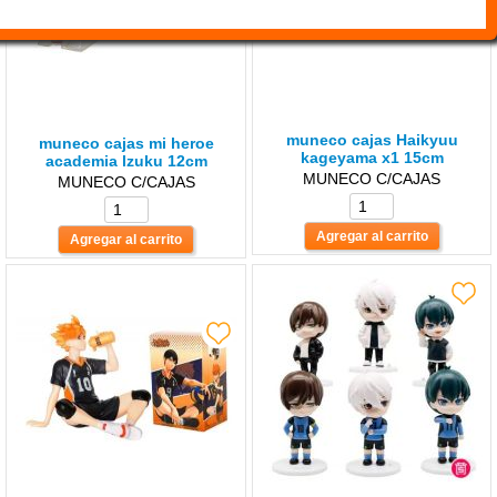
muneco cajas Haikyuu
muneco cajas mi heroe
kageyama x1 15cm
academia lzuku 12cm
MUNECO C/CAJAS
MUNECO C/CAJAS