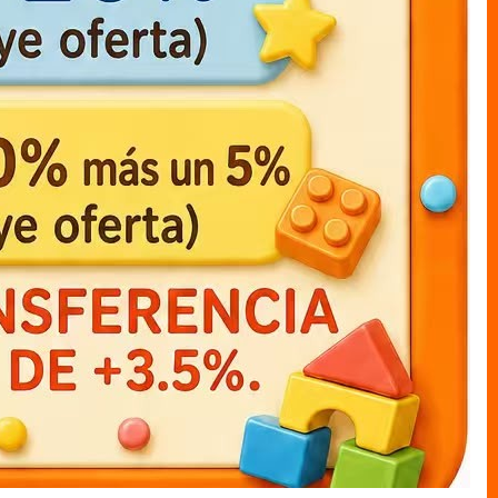
muneco cajas LUFFY c/capa
muneco cajas mi heroe
academia katsuki12cm
MUNECO C/CAJAS
MUNECO C/CAJAS