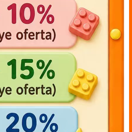
one piece LUFFY bolsa 17cm
muneco bolsal LUFFY x1
20cm
MUNECO S/CAJAS bolsa
MUNECO S/CAJAS bolsa